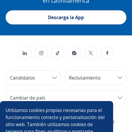
en Latinoamérica
Descarga la App
Candidatos
Reclutamiento
Cambiar de país
Utilizamos cookies propias necesarias para el
Copyright 2014 - 2026 DGNET LTD.
funcionamiento correcto y personalización del
¿Quiénes somos?
/
Aviso legal
/
privacidad
sitio web. También utilizamos cookies de
terceros para fines analíticos y mostrarte