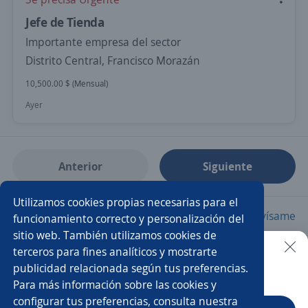
Jefe de Tienda
Importante empresa del sector
Distrito Central, Francisco Morazán
10,500.00 $ (Mensual)
Ayer
Anterior
Siguiente
Utilizamos cookies propias necesarias para el
Nuevas ofertas de empleo
Avísame
funcionamiento correcto y personalización del
sitio web. También utilizamos cookies de
terceros para fines analíticos y mostrarte
Empleos similares
publicidad relacionada según tus preferencias.
Buscar es más fácil en la app
Para más información sobre las cookies y
Subgerente/a de tienda
Ejecutivo/a de ventas
configurar tus preferencias, consulta nuestra