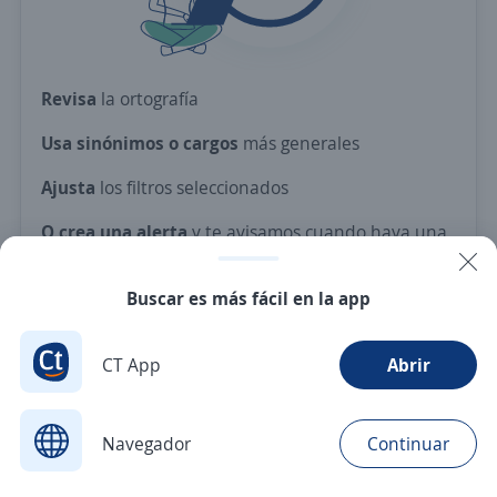
Revisa
la ortografía
Usa sinónimos o cargos
más generales
Ajusta
los filtros seleccionados
O crea una alerta
y te avisamos cuando haya una
vacante con tus criterios
Buscar es más fácil en la app
Nuevas ofertas de empleo
Avísame
CT App
Abrir
Navegador
Continuar
Buscar
Postulaciones
Avisos
Favoritos
Menú