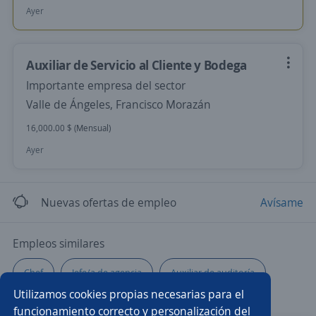
Ayer
Auxiliar de Servicio al Cliente y Bodega
Importante empresa del sector
Valle de Ángeles, Francisco Morazán
16,000.00 $ (Mensual)
Ayer
Nuevas ofertas de empleo
Avísame
Empleos similares
Chef
Jefe/a de agencia
Auxiliar de auditoría
Utilizamos cookies propias necesarias para el
Mercaderista
Especialista en selección
funcionamiento correcto y personalización del