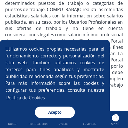
determinados puestos de trabajo o categorías de
puestos de trabajo. COMPUTRABAJO realiza las referidas
estadísticas salariales con la información sobre salarios
publicada, en su caso, por los Usuarios Profesionales en
sus ofertas de trabajo y no tiene en cuenta
consideraciones legales como salario mínimo profesional
de cada jurisdicción. Las cifras facilitadas por el Portal
Web son estimaciones ofrecidas únicamente con fines
Utilizamos cookies propias necesarias para el
informativos y el grado de precisión puede variar. La
funcionamiento correcto y personalización del
información sobre salarios se proporciona en el Portal
sitio web. También utilizamos cookies de
Web sólo para fines de comparación generalizada, por lo
terceros para fines analíticos y mostrarte
que en todo caso, el Demandante de Trabajo debe
publicidad relacionada según tus preferencias.
asegurarse de confirmar con el Ofertante de Empleo
Para más información sobre las cookies y
cuál es el salario específico de una oferta de trabajo
configurar tus preferencias, consulta nuestra
publicada.
Política de Cookies
IV.-Contenido de terceros
Acepto
El Portal Web pone a disposición contenido de Usuarios,
anunciantes y otros terceros. A estos efectos,
Buscar
Postulaciones
Avisos
Favoritos
Menú
"
Contenido de terceros
" significa cualquier trabajo de