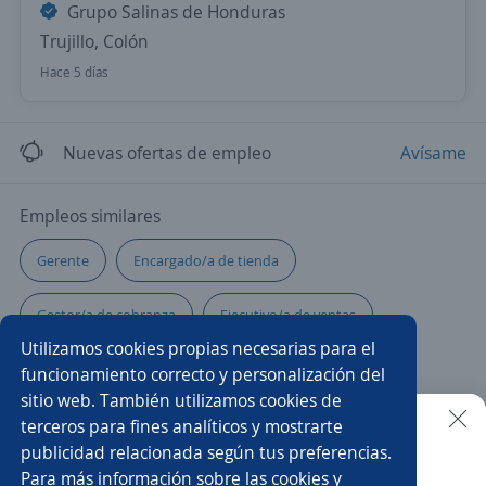
Grupo Salinas de Honduras
Trujillo, Colón
Hace 5 días
Nuevas ofertas de empleo
Avísame
Empleos similares
Gerente
Encargado/a de tienda
Gestor/a de cobranza
Ejecutivo/a de ventas
Utilizamos cookies propias necesarias para el
Supervisor/a de ventas
Vendedor campo
funcionamiento correcto y personalización del
sitio web. También utilizamos cookies de
Ejecutivo/a comercial
Gerente tienda
Ejecutivo/a
terceros para fines analíticos y mostrarte
publicidad relacionada según tus preferencias.
Buscar es más fácil en la app
Para más información sobre las cookies y
Chef
Gerente comercial
Administrador de tienda