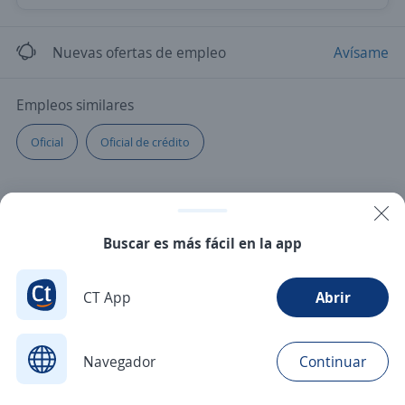
Nuevas ofertas de empleo
Avísame
Empleos similares
Oficial
Oficial de crédito
Buscar es más fácil en la app
CT App
Abrir
Navegador
Continuar
Buscar
Postulaciones
Avisos
Favoritos
Menú