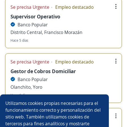
Se precisa Urgente
Empleo destacado
Supervisor Operativo
Banco Popular
Distrito Central, Francisco Morazán
Hace 5 días
Se precisa Urgente
Empleo destacado
Gestor de Cobros Domiciliar
Banco Popular
Olanchito, Yoro
Hace 6 días
Utilizamos cookies propias necesarias para el
funcionamiento correcto y personalización del
Se precisa Urgente
Empleo destacado
sitio web. También utilizamos cookies de
terceros para fines analíticos y mostrarte
Oficial de negocios PYME