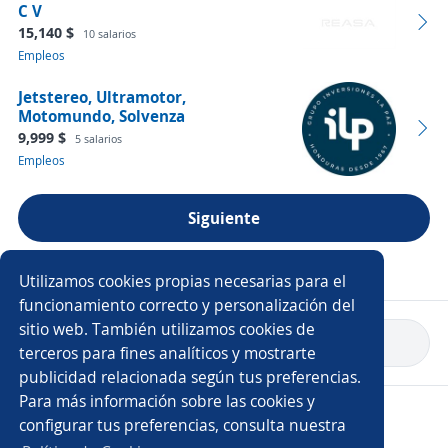
C V
15,140 $
10 salarios
Empleos
Jetstereo, Ultramotor,
Motomundo, Solvenza
9,999 $
5 salarios
Empleos
Siguiente
Ver más empresas
Utilizamos cookies propias necesarias para el
funcionamiento correcto y personalización del
sitio web. También utilizamos cookies de
Volver a inicio
terceros para fines analíticos y mostrarte
publicidad relacionada según tus preferencias.
Para más información sobre las cookies y
Copyright 2014 - 2026 DGNET LTD.
configurar tus preferencias, consulta nuestra
Aviso legal
/
Privacidad