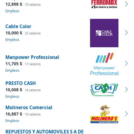
12,898 $
73 salarios
Empleos
Cable Color
10,000 $
22 salarios
Empleos
Manpower Professional
11,705 $
17 salarios
Empleos
PRESTO CASH
10,008 $
16 salarios
Empleos
Molineros Comercial
16,887 $
10 salarios
Empleos
REPUESTOS Y AUTOMOVILES S A DE