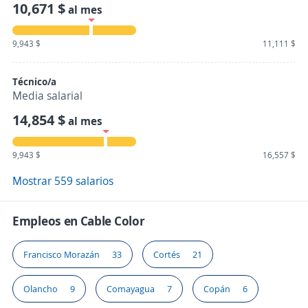
10,671 $
al mes
9,943 $
11,111 $
Técnico/a
Media salarial
14,854 $
al mes
9,943 $
16,557 $
Mostrar 559 salarios
Empleos en Cable Color
Francisco Morazán
33
Cortés
21
Olancho
9
Comayagua
7
Copán
6