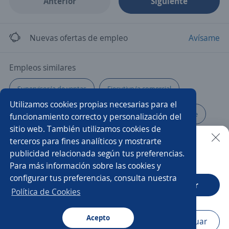
Anterior
Siguiente
Nuevas ofertas de empleo
Avísame
Empleos similares
Supervisor/a de ventas
Ejecutivo/a comercial
Utilizamos cookies propias necesarias para el
Coordinador/a de ventas
Supervisor/a
Gerente
funcionamiento correcto y personalización del
sitio web. También utilizamos cookies de
Gerente comercial
Administrador de tienda
Chef
terceros para fines analíticos y mostrarte
publicidad relacionada según tus preferencias.
Buscar es más fácil en la app
Para más información sobre las cookies y
Ejecutivo/a de ventas
Gerente tienda
Ejecutivo/a
configurar tus preferencias, consulta nuestra
CT App
Abrir
Gestor/a de cobranza
Coordinador/a
Política de Cookies
Encargado/a de tienda
Acepto
Navegador
Continuar