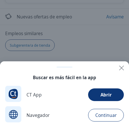
Nuevas ofertas de empleo
Avísame
Empleos similares
Subgerente/a de tienda
Buscar es más fácil en la app
CT App
Abrir
Navegador
Continuar
Buscar
Postulaciones
Avisos
Favoritos
Menú