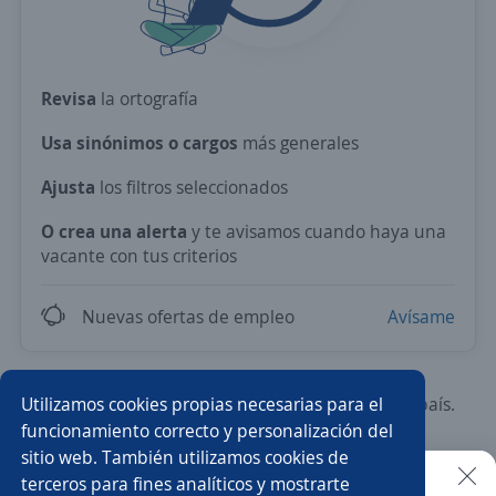
Revisa
la ortografía
Usa sinónimos o cargos
más generales
Ajusta
los filtros seleccionados
O crea una alerta
y te avisamos cuando haya una
vacante con tus criterios
Nuevas ofertas de empleo
Avísame
Utilizamos cookies propias necesarias para el
Prueba con los empleos más demandados del país.
funcionamiento correcto y personalización del
sitio web. También utilizamos cookies de
Asesor/a de ventas
Ejecutivo/a de ventas
terceros para fines analíticos y mostrarte