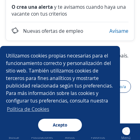
O crea una alerta
y te avisamos cuando haya una
vacante con tus criterios
Nuevas ofertas de empleo
Avísame
Utilizamos cookies propias necesarias para el
Prueba con los empleos más demandados del país.
funcionamiento correcto y personalización del
sitio web. También utilizamos cookies de
Asesor/a de ventas
Ejecutivo/a de ventas
terceros para fines analíticos y mostrarte
publicidad relacionada según tus preferencias.
Gerente tienda
Vendedor/a
Oficial
Cajero/a
Para más información sobre las cookies y
configurar tus preferencias, consulta nuestra
Vendedor campo
Mercaderista
Ejecutivo/a
Política de Cookies
Impulsador/a
Acepto
Buscar
Postulaciones
Avisos
Favoritos
Menú