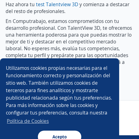
Haz ahora tu
test Talentview 3D
y comienza a destacar
del resto de profesionales.
En Computrabajo, estamos comprometidos con tu
desarrollo profesional. Con TalentView 3D, te ofrecemos
una herramienta poderosa para que puedas mostrar lo
mejor de ti y destacar en el competitivo mercado
laboral. No esperes más, evalúa tus competencias,
completa tu perfil y prepárate para las oportunidades
que te esperan. ¡El trabajo que encaja contigo está a
Utilizamos cookies propias necesarias para el
solo un paso de distancia!
funcionamiento correcto y personalización del
sitio web. También utilizamos cookies de
terceros para fines analíticos y mostrarte
publicidad relacionada según tus preferencias.
Para más información sobre las cookies y
Copyright 2014 - 2026 DGNET LTD.
configurar tus preferencias, consulta nuestra
Aviso legal
/
Privacidad
Política de Cookies
Acepto