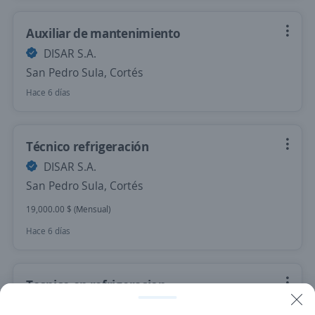
Auxiliar de mantenimiento
DISAR S.A.
San Pedro Sula, Cortés
Hace 6 días
Técnico refrigeración
DISAR S.A.
San Pedro Sula, Cortés
19,000.00 $ (Mensual)
Hace 6 días
Tecnico en refrigeracion
FOMPAC DISPOSABLES