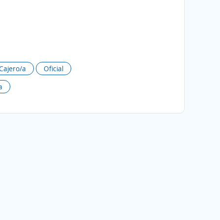
Cajero/a
Oficial
a